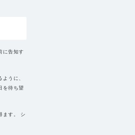
前に告知す
るように、
日を待ち望
ます。 シ