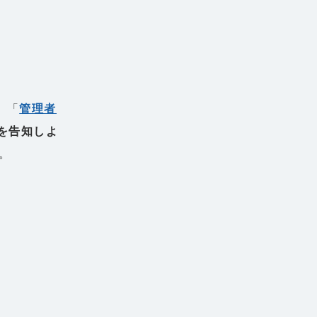
、「
管理者
信を告知しよ
。