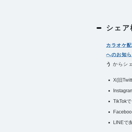
シェア
カラオケ
へのお知
う
からシ
X(旧Twi
Instag
TikTo
Faceb
LINE