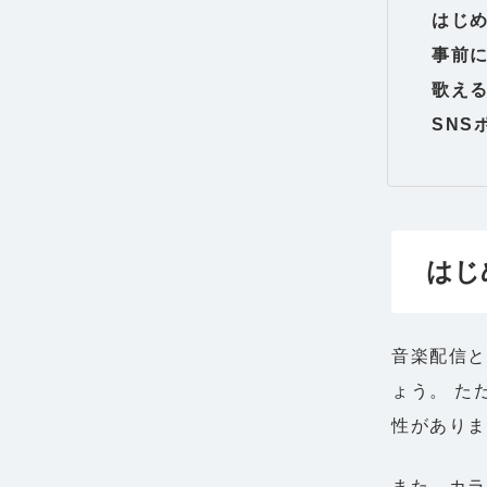
はじ
事前
歌え
SNS
はじ
音楽配信と
ょう。 た
性があり
また、カ