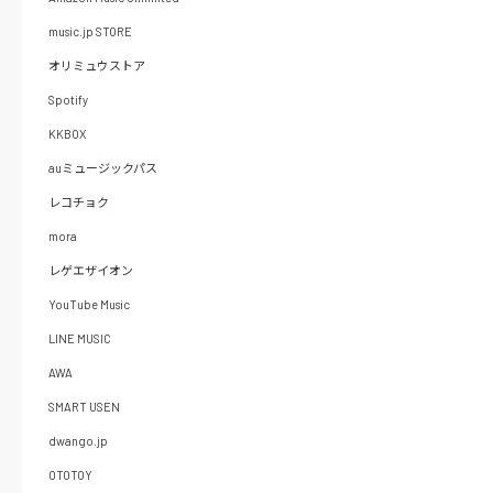
music.jp STORE
オリミュウストア
Spotify
KKBOX
auミュージックパス
レコチョク
mora
レゲエザイオン
YouTube Music
LINE MUSIC
AWA
SMART USEN
dwango.jp
OTOTOY