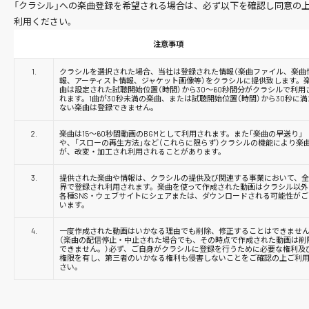
「クラシル」への楽曲登録を希望される場合は、必ず以下を確認し同意の
利用ください。
注意事項
1.
クラシルを選択された場合、当社は登録された情報（楽曲ファイル、楽曲
報、アーティスト情報、ジャケット画像等）をクラシルに提供致します。
曲は設定された試聴開始位置（時間）から30〜60秒間分がクラシルで利用
れます。1曲が30秒未満の楽曲、または試聴開始位置（時間）から30秒に満
ない楽曲は登録できません。
2.
楽曲は15〜60秒間動画のBGMとして利用されます。また「楽曲の早送り」
や、「スローの再生方法」など（これらに限らず）クラシルの機能により楽
が、改変・加工され利用されることがあります。
3.
提供された楽曲や情報は、クラシルの提供及び関連する事業において、
界で登録され利用されます。楽曲を使って作成された動画はクラシル以外
各種
SNS
・ウェブサイトにシェアまたは、ダウンロードされる可能性がご
います。
4.
一度作成された動画はいかなる理由でも削除、修正することはできませ
（楽曲の配信停止・中止された場合でも、その時点で作成された動画は削
できません。）必ず、ご自身がクラシルに登録を行うために必要な権利及
権限を有し、第三者のいかなる権利も侵害しないことをご確認の上ご利
さい。