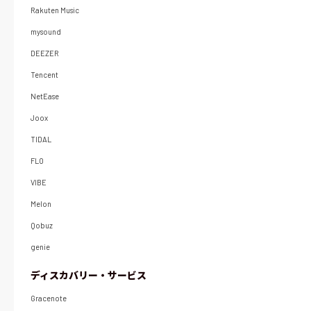
Rakuten Music
mysound
DEEZER
Tencent
NetEase
Joox
TIDAL
FLO
VIBE
Melon
Qobuz
genie
ディスカバリー・サービス
Gracenote